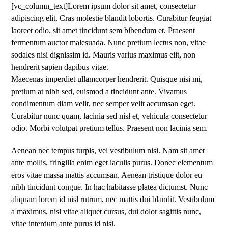
[vc_column_text]Lorem ipsum dolor sit amet, consectetur
adipiscing elit. Cras molestie blandit lobortis. Curabitur feugiat
laoreet odio, sit amet tincidunt sem bibendum et. Praesent
fermentum auctor malesuada. Nunc pretium lectus non, vitae
sodales nisi dignissim id. Mauris varius maximus elit, non
hendrerit sapien dapibus vitae.
Maecenas imperdiet ullamcorper hendrerit. Quisque nisi mi,
pretium at nibh sed, euismod a tincidunt ante. Vivamus
condimentum diam velit, nec semper velit accumsan eget.
Curabitur nunc quam, lacinia sed nisl et, vehicula consectetur
odio. Morbi volutpat pretium tellus. Praesent non lacinia sem.
Aenean nec tempus turpis, vel vestibulum nisi. Nam sit amet
ante mollis, fringilla enim eget iaculis purus. Donec elementum
eros vitae massa mattis accumsan. Aenean tristique dolor eu
nibh tincidunt congue. In hac habitasse platea dictumst. Nunc
aliquam lorem id nisl rutrum, nec mattis dui blandit. Vestibulum
a maximus, nisl vitae aliquet cursus, dui dolor sagittis nunc,
vitae interdum ante purus id nisi.