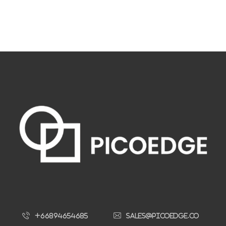
+66894654685
sales@picoedge.co